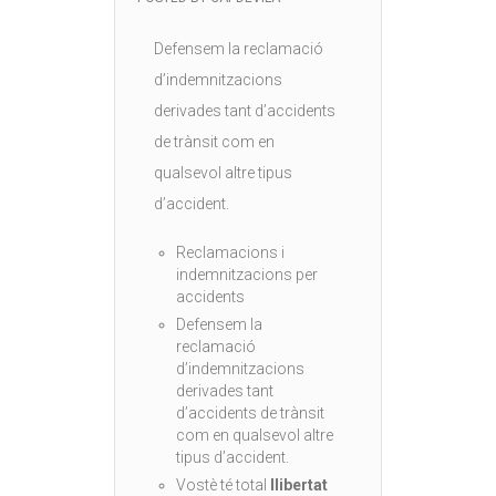
Defensem la reclamació
d’indemnitzacions
derivades tant d’accidents
de trànsit com en
qualsevol altre tipus
d’accident.
Reclamacions i
indemnitzacions per
accidents
Defensem la
reclamació
d’indemnitzacions
derivades tant
d’accidents de trànsit
com en qualsevol altre
tipus d’accident.
Vostè té total
llibertat