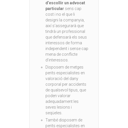
d’escollir un advocat
particular
sens cap
cost i no el que li
designi la companyia,
així s’assegurarà que
tindrà un professional
que defensarà els seus
interessos de forma
independent i sense cap
mena de conflicte
d’interessos.
Disposem de metges
perits especialistes en
valoració del dany
corporal per accidents
de qualsevol tipus, que
poden valorar
adequadament les
seves lesions i
seqüeles.
També disposem de
perits especialistes en