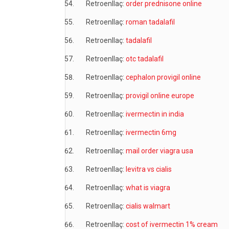
Retroenllaç:
order prednisone online
Retroenllaç:
roman tadalafil
Retroenllaç:
tadalafil
Retroenllaç:
otc tadalafil
Retroenllaç:
cephalon provigil online
Retroenllaç:
provigil online europe
Retroenllaç:
ivermectin in india
Retroenllaç:
ivermectin 6mg
Retroenllaç:
mail order viagra usa
Retroenllaç:
levitra vs cialis
Retroenllaç:
what is viagra
Retroenllaç:
cialis walmart
Retroenllaç:
cost of ivermectin 1% cream