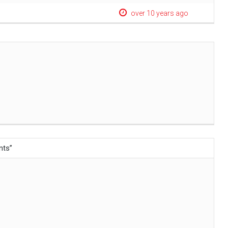
over 10 years ago
nts
”