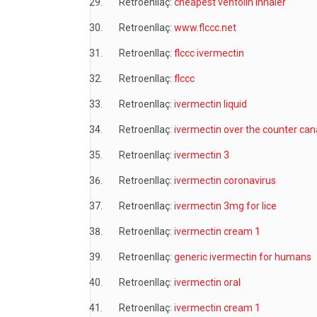
Retroenllaç:
cheapest ventolin inhaler
Retroenllaç:
www.flccc.net
Retroenllaç:
flccc ivermectin
Retroenllaç:
flccc
Retroenllaç:
ivermectin liquid
Retroenllaç:
ivermectin over the counter ca
Retroenllaç:
ivermectin 3
Retroenllaç:
ivermectin coronavirus
Retroenllaç:
ivermectin 3mg for lice
Retroenllaç:
ivermectin cream 1
Retroenllaç:
generic ivermectin for humans
Retroenllaç:
ivermectin oral
Retroenllaç:
ivermectin cream 1