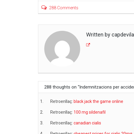
288 Comments
Written by capdevila
288 thoughts on “
Indemnitzacions per accide
Retroenllaç:
black jack the game online
Retroenllaç:
100 mg sildenafil
Retroenllaç:
canadian cialis
Retroenllaç:
cheapest prices for cialis 20mg