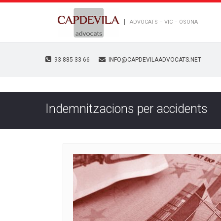
ADVOCATS – VIC – OSONA
93 885 33 66
INFO@CAPDEVILAADVOCATS.NET
Indemnitzacions per accidents