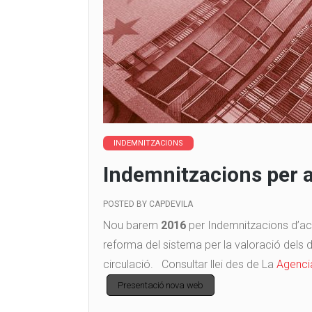
INDEMNITZACIONS
Indemnitzacions per 
POSTED BY
CAPDEVILA
Nou barem
2016
per Indemnitzacions d’ac
reforma del sistema per la valoració dels 
circulació. Consultar llei des de La
Agencia
Post navigation
Presentació nova web