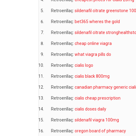
Retroenllaç:
sildenafil citrate greenstone 10
Retroenllaç:
bet365 wheres the gold
Retroenllaç:
sildenafil citrate stronghealthst
Retroenllaç:
cheap online viagra
Retroenllaç:
what viagra pills do
Retroenllaç:
cialis logo
Retroenllaç:
cialis black 800mg
Retroenllaç:
canadian pharmacy generic cial
Retroenllaç:
cialis cheap prescription
Retroenllaç:
cialis doses daily
Retroenllaç:
sildenafil viagra 100mg
Retroenllaç:
oregon board of pharmacy