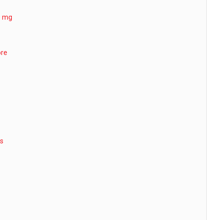
0 mg
ore
is