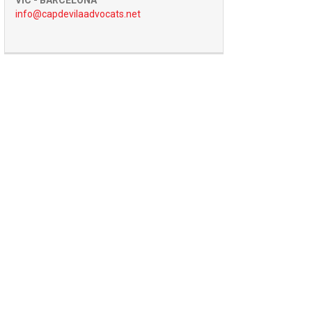
VIC - BARCELONA
info@capdevilaadvocats.net